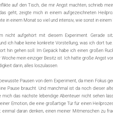
flikte auf den Tisch, die mir Angst machten, schrieb mein
das geht, zeigte mich in einem aufgezeichneten Heilpro
lebte in einem Monat so viel und intensiv, wie sonst in einem
m nicht aufgehört mit diesem Experiment. Gerade sitz
nd ich habe keine konkrete Vorstellung, was ich dort tue
dort hin gehen soll. Im Gepäck habe ich einen großen Ruck
 Woche mein einziger Besitz ist. Ich hatte große Angst v
gkeit darin, alles loszulassen.
ewusste Pausen von dem Experiment, da mein Fokus gera
e Pause braucht. Und manchmal ist da noch dieser alte S
e mich das nächste lebendige Abenteuer nicht sehen läss
n einer Emotion, die eine großartige Tür für einen Heilproze
t einmal daran denken, einen meiner Mitmenschen zu fra