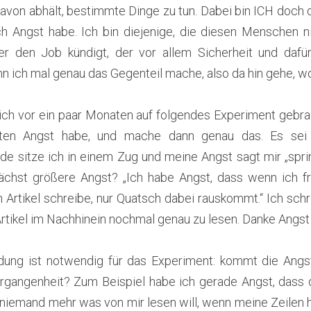
davon abhält, bestimmte Dinge zu tun. Dabei bin ICH doch di
ch Angst habe. Ich bin diejenige, die diesen Menschen ni
oder den Job kündigt, der vor allem Sicherheit und dafü
enn ich mal genau das Gegenteil mache, also da hin gehe, 
ch vor ein paar Monaten auf folgendes Experiment gebrach
en Angst habe, und mache dann genau das. Es sei de
de sitze ich in einem Zug und meine Angst sagt mir „spring
nächst größere Angst? „Ich habe Angst, dass wenn ich f
 Artikel schreibe, nur Quatsch dabei rauskommt.“ Ich schr
tikel im Nachhinein nochmal genau zu lesen. Danke Angst 
idung ist notwendig für das Experiment: kommt die Angst
gangenheit? Zum Beispiel habe ich gerade Angst, dass die
 niemand mehr was von mir lesen will, wenn meine Zeilen 