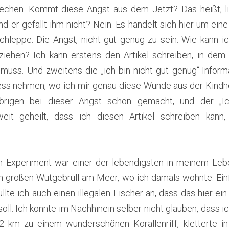
rechen. Kommt diese Angst aus dem Jetzt? Das heißt, li
d er gefällt ihm nicht? Nein. Es handelt sich hier um eine A
chleppe: Die Angst, nicht gut genug zu sein. Wie kann ic
iehen? Ich kann erstens den Artikel schreiben, in dem 
 muss. Und zweitens die „ich bin nicht gut genug“-Informa
ss nehmen, wo ich mir genau diese Wunde aus der Kindhei
rigen bei dieser Angst schon gemacht, und der „Ich-b
eit geheilt, dass ich diesen Artikel schreiben kann, 
 Experiment war einer der lebendigsten in meinem Lebe
 großen Wutgebrüll am Meer, wo ich damals wohnte. Einfa
llte ich auch einen illegalen Fischer an, dass das hier ein
soll. Ich konnte im Nachhinein selber nicht glauben, dass 
km zu einem wunderschönen Korallenriff, kletterte in u